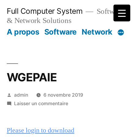
Aller
Full Computer System
Software
au
& Network Solutions
contenu
A propos
Software
Network
WGEPAIE
Publié
admin
6 novembre 2019
par
sur
Laisser un commentaire
WGEPAIE
Please login to download